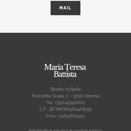
MAIL
Studio notarile
Piazzetta Scala, 2 – 37121 Verona
Tel. +39045590622
C.F. : BTTMTR69P44F839I
P.iva : 04696611211
Informativa privacy e cookie policy
.